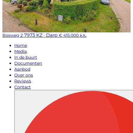
7973 KZ · Darp
Bosweg 2
€ 415.000 k.k.
Home
Media
In de buurt
Documenten
Aanbod
Over ons
Reviews
Contact